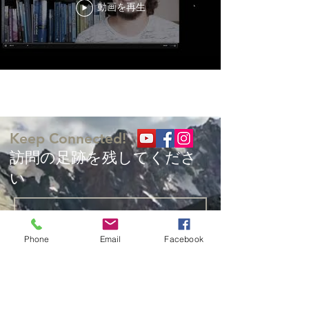
動画を再生
もっと見る
Keep Connected!
​訪問の足跡を残してくださ
い
Phone
Email
Facebook
聖書研究