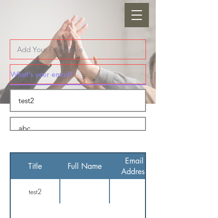
Email
Title
Full Name
Address
test2