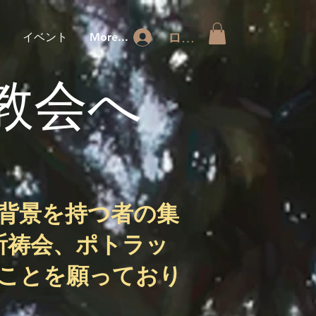
ログイン
ジ
イベント
More...
教会へ
背景を持つ者の集
祈祷会、ポトラッ
ことを願っており