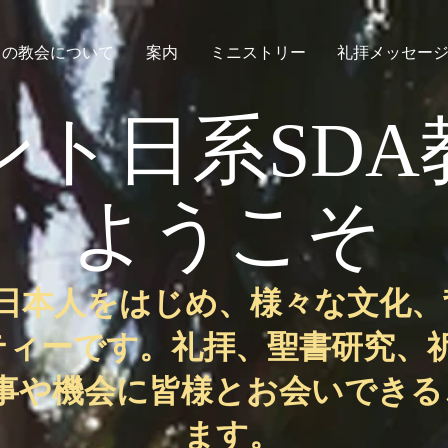
この教会について
案内
ミニストリー
礼拝メッセー
ント日系SDA
ようこそ
日本人をはじめ、様々な文化、
ティーです。
礼拝、聖書研究、
事や機会に皆様とお会いできる
ます。