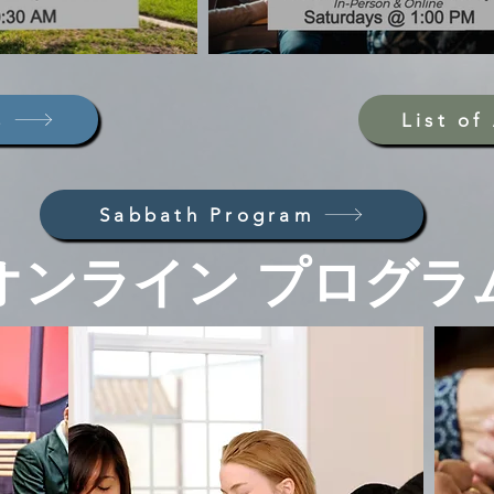
s
List o
Sabbath Program
​オンライン プログラ