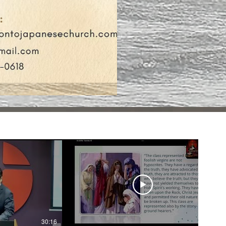
30:16
31:03