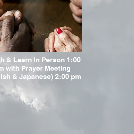
h & Learn In Person 1:00
m with Prayer Meeting
lish & Japanese) 2:00 pm