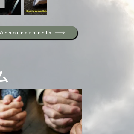
f Announcements
ム