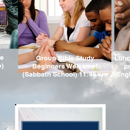
ce
Group Bible Study
Lunc
e)
Beginners Welcome!
p
(Sabbath School) 11:45 am
(Eng