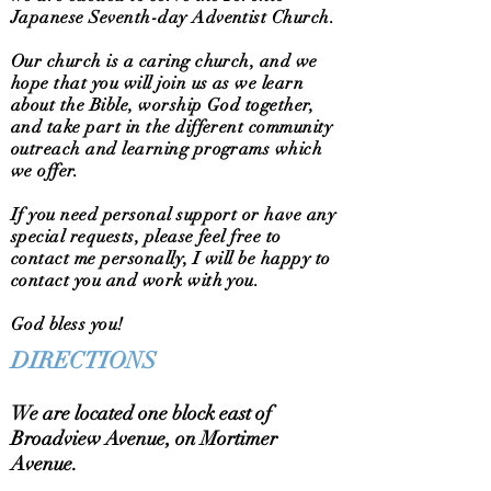
Japanese Seventh-day Adventist Church.
Our church is a caring church, and we
hope that you will join us as we learn
about the Bible, worship God together,
and take part in the different community
outreach and learning programs which
we offer.
If you need personal support or have any
special requests, please feel free to
contact me personally, I will be happy to
contact you and work with you.
God bless you!
DIRECTIONS
We are located one block east of
Broadview Avenue, on Mortimer
Avenue.