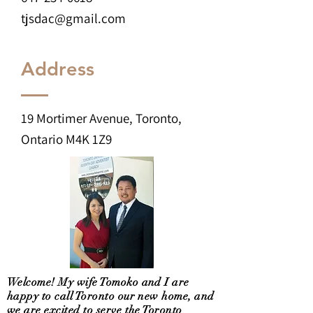
tjsdac@gmail.com
Address
19 Mortimer Avenue, Toronto,
Ontario M4K 1Z9
Welcome! My wife Tomoko and I are
happy to call Toronto our new home, and
we are excited to serve the Toronto