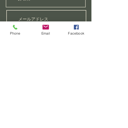
聖書研究
Phone
Email
Facebook
祈りのリクエストがあります
初心者向けのクラスに参加し
たい
この教会についてもっと知り
たい