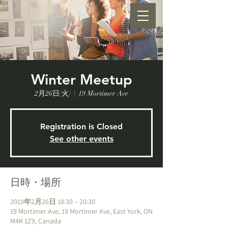
Winter Meetup
2月26日(火)
  |  
19 Mortimer Ave
Registration is Closed
See other events
日時・場所
2019年2月26日 18:30 – 20:30
19 Mortimer Ave, 19 Mortimer Ave, East York, ON
M4K 1Z9, Canada