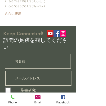
+1 346 248 7799 US (Houston) 
+1 646 558 8656 US (New York) 
さらに表示
Keep Connected!
​訪問の足跡を残してくださ
い
聖書研究
祈りのリクエストがあります
初心者向けのクラスに参加し
Phone
Email
Facebook
たい