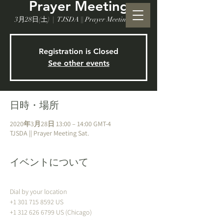
Prayer Meeting
3月28日(土)
  |  
TJSDA || Prayer Meeting Sat.
Registration is Closed
See other events
日時・場所
2020年3月28日 13:00 – 14:00 GMT-4
TJSDA || Prayer Meeting Sat.
イベントについて
Dial by your location 
+1 301 715 8592 US 
+1 312 626 6799 US (Chicago) 