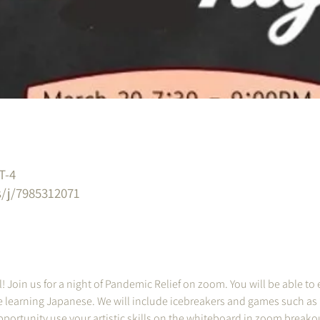
T-4
/j/7985312071
て
 Join us for a night of Pandemic Relief on zoom. You will be able to
e learning Japanese. We will include icebreakers and games such a
pportunity use your artistic skills on the whiteboard in zoom breako