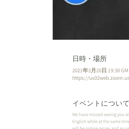
日時・場所
2021年3月20日 19:30 GM
https://us02web.zoom.us
イベントについ
We have missed seeing you all!
English while at the same tim
will be online prizes and an o