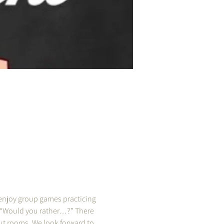
 enjoy group games practicing 
s “Would you rather…?” There 
ut rooms. We look forward to 