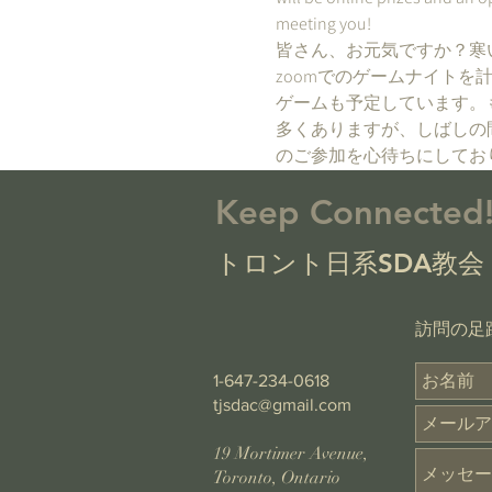
meeting you!
皆さん、お元気ですか？寒
zoomでのゲームナイト
ゲームも予定しています。
多くありますが、しばしの
のご参加を心待ちにしてお
Keep Connected
トロント日系SDA教会
​訪問の
1-647-234-0618
tjsdac@gmail.com
19 Mortimer Avenue,
Toronto, Ontario