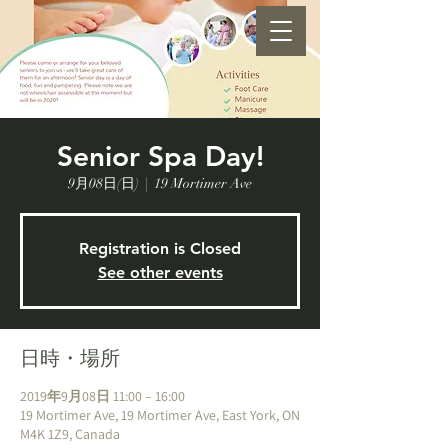
Senior Spa Day!
9月08日(日)
  |  
19 Mortimer Ave
Registration is Closed
See other events
日時・場所
2019年9月08日 11:00 – 16:00
19 Mortimer Ave, 19 Mortimer Ave, East York, ON
M4K 1Z9, Canada