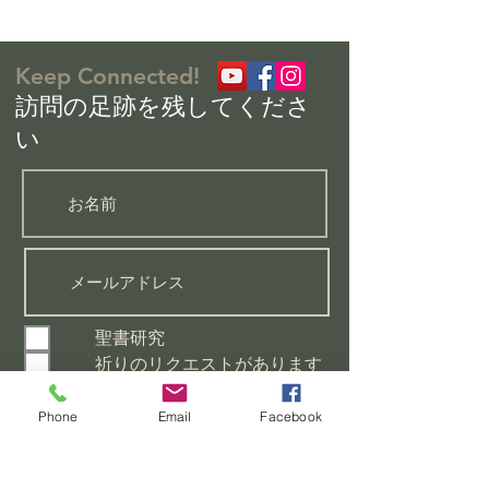
Keep Connected!
​訪問の足跡を残してくださ
い
聖書研究
祈りのリクエストがあります
初心者向けのクラスに参加し
たい
Phone
Email
Facebook
この教会についてもっと知り
たい