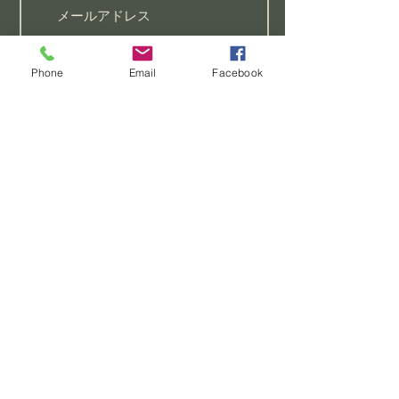
聖書研究
Phone
Email
Facebook
祈りのリクエストがあります
初心者向けのクラスに参加し
たい
この教会についてもっと知り
たい
>