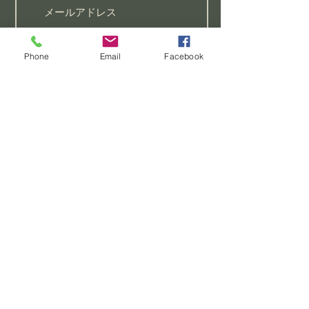
聖書研究
Phone
Email
Facebook
祈りのリクエストがあります
初心者向けのクラスに参加し
たい
この教会についてもっと知り
たい
>