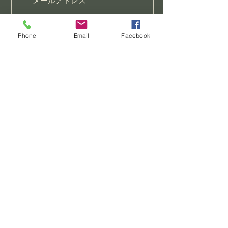
聖書研究
Phone
Email
Facebook
祈りのリクエストがあります
初心者向けのクラスに参加し
たい
この教会についてもっと知り
たい
>