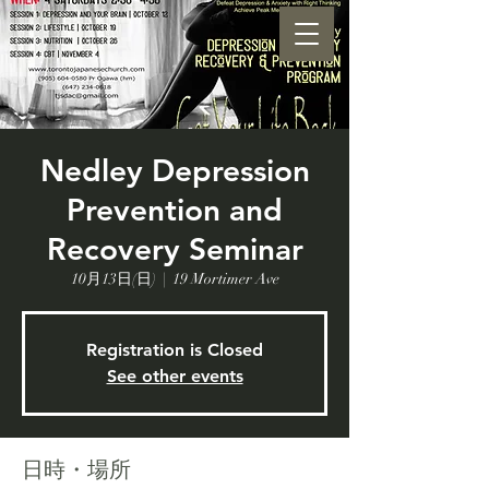
Nedley Depression
Prevention and
Recovery Seminar
10月13日(日)
  |  
19 Mortimer Ave
Registration is Closed
See other events
日時・場所