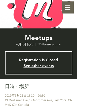
Meetups
6月25日(火)
  |  
19 Mortimer Ave
Registration is Closed
See other events
日時・場所
2019年6月25日 18:30 – 20:30
19 Mortimer Ave, 19 Mortimer Ave, East York, ON
M4K 1Z9, Canada