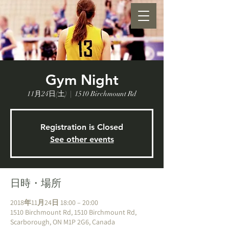
Gym Night
11月24日(土)
  |  
1510 Birchmount Rd
Registration is Closed
See other events
日時・場所
2018年11月24日 18:00 – 20:00
1510 Birchmount Rd, 1510 Birchmount Rd,
Scarborough, ON M1P 2G6, Canada