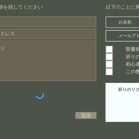
​以下のことに
足跡を残してください
聖書
祈り
初心
この
送信