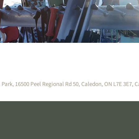
n Park, 16500 Peel Regional Rd 50, Caledon, ON L7E 3E7, 
!