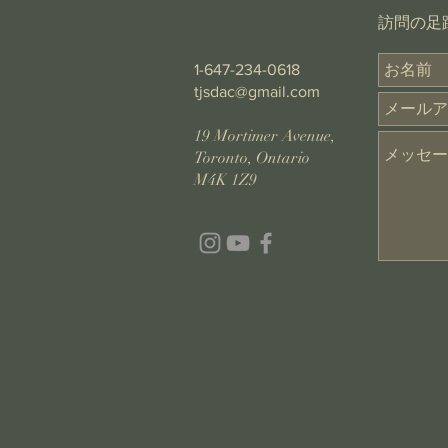
​訪問の
1-647-234-0618
tjsdac@gmail.com
19 Mortimer Avenue,
Toronto, Ontario
M4K 1Z9