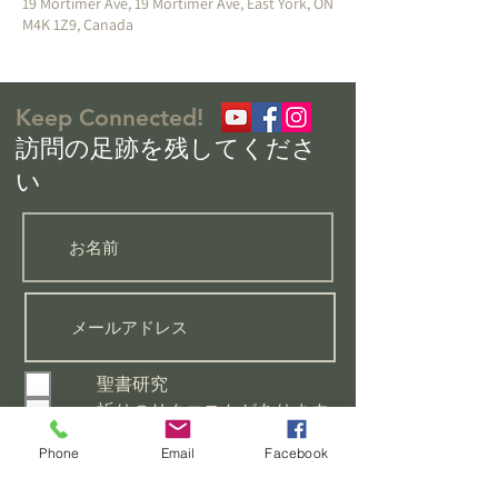
19 Mortimer Ave, 19 Mortimer Ave, East York, ON
M4K 1Z9, Canada
Keep Connected!
​訪問の足跡を残してくださ
い
聖書研究
祈りのリクエストがあります
初心者向けのクラスに参加し
たい
Phone
Email
Facebook
この教会についてもっと知り
たい