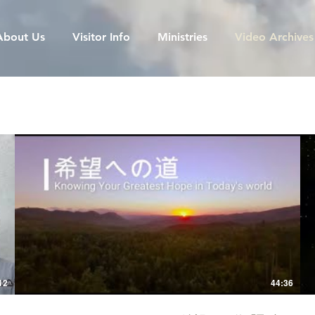
About Us
Visitor Info
Ministries
Video Archives
12
44:36