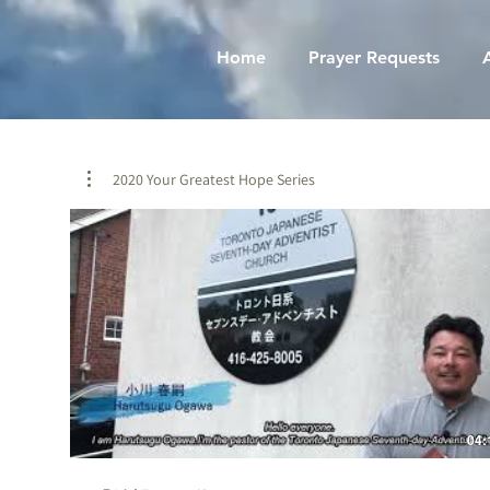
Home
Prayer Requests
2020 Your Greatest Hope Series
04: