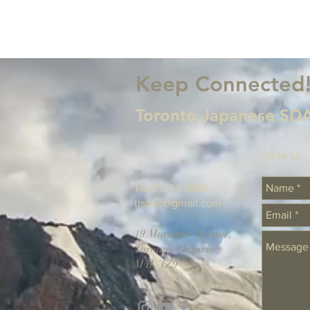
https://docs.google.com/forms/d/e/1FAIpQ
電子メールでの登録は、tjsdac@gmail.com
までご連絡ください。 または、
www.torontojapanesechurch.comのホームペ
ージにアクセスしてください。
++++++++++++++++++++++++++++++++++++++++
Keep Connected
Welcome guests! For all guests to our
webinars, please register at:
Toronto Japanese SDA
https://docs.google.com/forms/d/e/1FAIpQ
For those guests who register for 5 webinars
there will be a gift. For all guests who register
for 10 webinars there will be a special gift. If
Write Us
you would rather register by e-mail our
address is tjsdac@gmail.com or go to our
1-647-234-0618
home page at
tjsdac@gmail.com
www.torontojapanesechurch.com
19 Mortimer Avenue,
Toronto, Ontario
M4K 1Z9