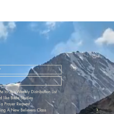
/viewform
YFuDLbbpkJZB6bqt9IXvAve62dIsToOzEtkpO_9AyOtlA/view
https://docs.google.com/forms/d/e/1FAIpQLScKKYFuDL
電子メールでの登録は、tjsdac@gmail.com
までご連絡ください。 または、
www.torontojapanesechurch.comのホームペ
ージにアクセスしてください。
+++++++++++++++++++++++++++++++++++++++++++
Welcome guests! For all guests to our
webinars, please register at:
/viewform
YFuDLbbpkJZB6bqt9IXvAve62dIsToOzEtkpO_9AyOtlA/view
https://docs.google.com/forms/d/e/1FAIpQLScKKYFuDL
For those guests who register for 5 webinars
there will be a gift. For all guests who register
for 10 webinars there will be a special gift. If
you would rather register by e-mail our
address is tjsdac@gmail.com or go to our
home page at
www.torontojapanesechurch.com
 to You Weekly Distribution List
d like Bible Studies
 a Prayer Request
ding A New Believers Class