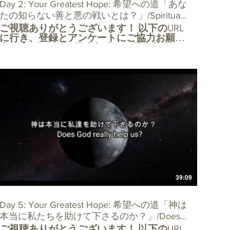
Day 2: Your Greatest Hope: 希望への道「あな
たの知らない善と悪の戦いとは？」/Spiritual
ご視聴ありがとうございます！ 以下のURL
war happening right now? 09.29.,2020
に行き、登録とアンケートにご協力お願い
申し上げます。 5回参加者、10回参加者に
は特別なプレゼントが用意されています。
YFuDLbbpkJZB6bqt9IXvAve62dIsToOzEtkpO_9AyOtlA/view
https://docs.google.com/forms/d/e/1FAIpQLScKKYFuDL
電子メールでの登録は、tjsdac@gmail.com
までご連絡ください。 または、
www.torontojapanesechurch.comのホームペ
ージにアクセスしてください。
+++++++++++++++++++++++++++++++++++++++++++
Welcome guests! For all guests to our
webinars, please register at:
YFuDLbbpkJZB6bqt9IXvAve62dIsToOzEtkpO_9AyOtlA/view
https://docs.google.com/forms/d/e/1FAIpQLScKKYFuDL
For those guests who register for 5 webinars
there will be a gift. For all guests who register
for 10 webinars there will be a special gift. If
39:09
you would rather register by e-mail our
address is tjsdac@gmail.com or go to our
home page at
Day 5: Your Greatest Hope: 希望への道「神は
www.torontojapanesechurch.com
本当に私たちを助けて下さるのか？」/Does
ご視聴ありがとうございます！ 以下のURL
God really help us? Oct3,2020