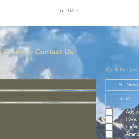
LScKKYFuDLbbpkJZB6bqt9IXvAve62dIsToOzEtkpO_9AyOtlA
https://docs.google.com/forms/d/e/1FAIpQLScKK
電子メールでの登録は、tjsdac@gmail.com
Load More
までご連絡ください。 または、
www.torontojapanesechurch.comのホームペ
ージにアクセスしてください。
+++
+++++++++++++++++++++++++++++++++++++++++++
!
Welcome guests! For all guests to our
webinars, please register at:
 Church - Contact Us
LScKKYFuDLbbpkJZB6bqt9IXvAve62dIsToOzEtkpO_9AyOtlA
https://docs.google.com/forms/d/e/1FAIpQLScKK
For those guests who register for 5 webinars
there will be a gift. For all guests who register
for 10 webinars there will be a special gift. If
Quick Request
you would rather register by e-mail our
address is tjsdac@gmail.com or go to our
home page at
www.torontojapanesechurch.com
Add Me
I woul
I have
Atten