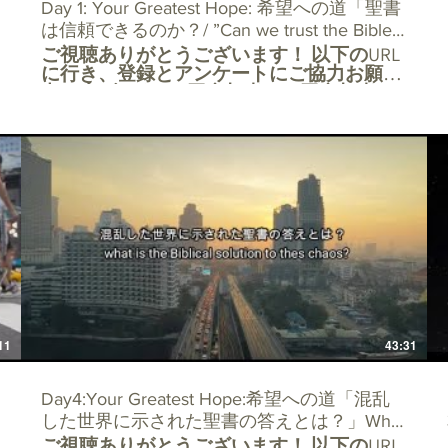
Day 1: Your Greatest Hope: 希望への道「聖書
は信頼できるのか？/ ”Can we trust the Bible?"
ご視聴ありがとうございます！ 以下のURL
09.28.2020
に行き、登録とアンケートにご協力お願い
申し上げます。 5回参加者、10回参加者に
は特別なプレゼントが用意されています。
https://docs.google.com/forms/d/e/1FAIpQLScKK
電子メールでの登録は、
tjsdac@gmail.com までご連絡ください。
または、www.torontojapanesechurch.comの
ホームページにアクセスしてください。
+++++++++++++++++++++++++++++++++++++++++++
Welcome guests! For all guests to our
webinars, please register at:
https://docs.google.com/forms/d/e/1FAIpQLScKK
For those guests who register for 5 webinars
there will be a gift. For all guests who register
for 10 webinars there will be a special gift. If
11
43:31
you would rather register by e-mail our
address is tjsdac@gmail.com or go to our
home page at
Day4:Your Greatest Hope:希望への道「混乱
www.torontojapanesechurch.com
した世界に示された聖書の答えとは？」What
ご視聴ありがとうございます！ 以下のURL
is the Biblical solution to this chaos? Oct2