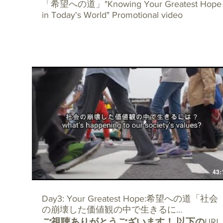
「希望への道」"Knowing Your Greatest Hope
in Today's World" Promotional video
43:
Day3: Your Greatest Hope:希望への道「社会
の崩壊した価値観の中で生きるに
ご視聴ありがとうございます！ 以下のURL
は？」/What's happening to our society's