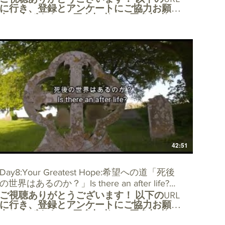
に行き、登録とアンケートにご協力お願い
申し上げます。 5回参加者、10回参加者に
は特別なプレゼントが用意されています。
/viewform
YFuDLbbpkJZB6bqt9IXvAve62dIsToOzEtkpO_9AyOtlA/view
https://docs.google.com/forms/d/e/1FAIpQLScKKYFuDL
電子メールでの登録は、tjsdac@gmail.com
までご連絡ください。 または、
www.torontojapanesechurch.comのホームペ
ージにアクセスしてください。
+++++++++++++++++++++++++++++++++++++++++++
Welcome guests! For all guests to our
webinars, please register at:
/viewform
YFuDLbbpkJZB6bqt9IXvAve62dIsToOzEtkpO_9AyOtlA/view
https://docs.google.com/forms/d/e/1FAIpQLScKKYFuDL
For those guests who register for 5 webinars
there will be a gift. For all guests who register
for 10 webinars there will be a special gift. If
42:51
you would rather register by e-mail our
address is tjsdac@gmail.com or go to our
home page at
Day8:Your Greatest Hope:希望への道「死後
www.torontojapanesechurch.com
の世界はあるのか？」Is there an after life?
ご視聴ありがとうございます！ 以下のURL
Oct8,2020
に行き、登録とアンケートにご協力お願い
申し上げます。 5回参加者、10回参加者に
は特別なプレゼントが用意されています。