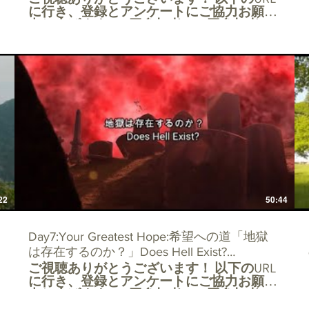
に行き、登録とアンケートにご協力お願い
申し上げます。 5回参加者、10回参加者に
は特別なプレゼントが用意されています。
LScKKYFuDLbbpkJZB6bqt9IXvAve62dIsToOzEtkpO_9AyOtlA
https://docs.google.com/forms/d/e/1FAIpQLScKK
電子メールでの登録は、tjsdac@gmail.com
までご連絡ください。 または、
www.torontojapanesechurch.comのホームペ
ージにアクセスしてください。
+++++++++++++++++++++++++++++++++++++++++++
Welcome guests! For all guests to our
webinars, please register at:
LScKKYFuDLbbpkJZB6bqt9IXvAve62dIsToOzEtkpO_9AyOtlA
https://docs.google.com/forms/d/e/1FAIpQLScKK
For those guests who register for 5 webinars
there will be a gift. For all guests who register
for 10 webinars there will be a special gift. If
22
50:44
you would rather register by e-mail our
address is tjsdac@gmail.com or go to our
home page at
Day7:Your Greatest Hope:希望への道「地獄
www.torontojapanesechurch.com
は存在するのか？」Does Hell Exist?
ご視聴ありがとうございます！ 以下のURL
Oct6,2020
に行き、登録とアンケートにご協力お願い
申し上げます。 5回参加者、10回参加者に
は特別なプレゼントが用意されています。