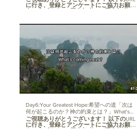
に行き、登録とアンケートにご協力お願い
values?
申し上げます。 5回参加者、10回参加者に
は特別なプレゼントが用意されています。
https://docs.google.com/forms/d/e/1FAIpQ
電子メールでの登録は、tjsdac@gmail.com
までご連絡ください。 または、
www.torontojapanesechurch.comのホームペ
ージにアクセスしてください。
+++++++++++++++++++++++++++++++++++++
Welcome guests! For all guests to our
webinars, please register at:
https://docs.google.com/forms/d/e/1FAIpQ
For those guests who register for 5 webinars
there will be a gift. For all guests who register
for 10 webinars there will be a special gift. If
41:
you would rather register by e-mail our
address is tjsdac@gmail.com or go to our
home page at
Day6:Your Greatest Hope:希望への道「次は
www.torontojapanesechurch.com
何が起こるのか？神の約束とは？」What's
ご視聴ありがとうございます！ 以下のURL
coming next? Oct5,2020
に行き、登録とアンケートにご協力お願い
申し上げます。 5回参加者、10回参加者に
は特別なプレゼントが用意されています。